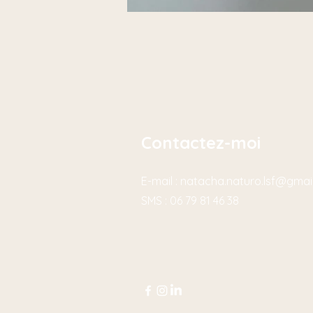
Contactez-moi
E-mail :
natacha.naturo.lsf@gmai
SMS : 06 79 81 46 38